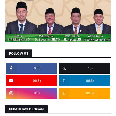
FOLLOW US
6.5k
7.5k
99.5k
98.5k
9.5k
89.5k
BERAFILIASI DENGAN