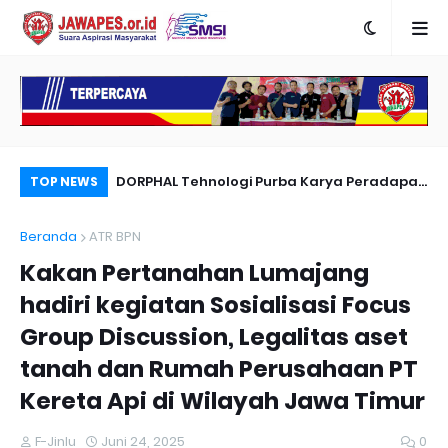
nyambut Anies
DORPHAL Tehnologi Purba Karya Peradapan
Pe
TOP NEWS
LEMURIA Leluhur Nusantara.
Du
Beranda
ATR BPN
Kakan Pertanahan Lumajang
hadiri kegiatan Sosialisasi Focus
Group Discussion, Legalitas aset
tanah dan Rumah Perusahaan PT
Kereta Api di Wilayah Jawa Timur
F-Jinlu
Juni 24, 2025
0