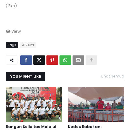
( Eko)
View
Tags
ATR BPN
YOU MIGHT LIKE
Lihat semua
Bangun Soliditas Melalui
Kedes Babakan :