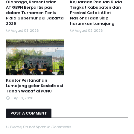
Olahraga, Kementerian
Kejuaraan Pacuan Kuda
ATR/BPN Berpartisipasi
Tingkat Kabupaten dan
dalam Turnamen Tenis
Provinsi Cetak Atlet
Piala Gubernur DKI Jakarta
Nasional dan Siap
2026
harumkan Lumajang
August 03, 2026
August 02, 2026
Kantor Pertanahan
Lumajang gelar Sosialisasi
Tanah Wakaf di PCNU
July 30, 2026
POST A COMMENT
Hi Please, Do not Spam in Comments