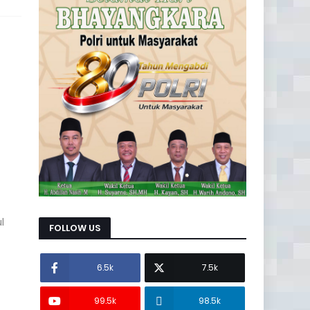
l
FOLLOW US
6.5k
7.5k
99.5k
98.5k