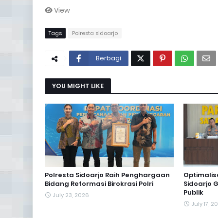
View
Tags
Polresta sidoarjo
Berbagi
YOU MIGHT LIKE
Polresta Sidoarjo Raih Penghargaan
Optimalis
Bidang Reformasi Birokrasi Polri
Sidoarjo 
Publik
July 23, 2026
July 17, 2