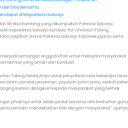
abi dan Doa Bersama
ndapat di Mapolresta Sidoarjo
 dan 55 ekor kambing yang dikumpulkan Polresta Sidoarjo.
ri Kapolresta Sidoarjo Kombes. Pol. Christian Tobing,
ana, pejabat utama Polresta Sidoarjo, kapolsek jajaran serta
an menjadi semangat anggota Polri untuk melayani masyarakat
si kamtibmas yang aman dan kondusif.
ristian Tobing Selanjutnya untuk penyaluran ada beberapa hew
i Islam, pondok pesantren, yayasan yatim piatu, serikat peker
 daging kurban dibagikan kepada masyarakat yang berhak.
t pihaknya untuk selalu peduli sesama, rela berkorban gun
erta semakin mendekatkan Polri dengan masyarakat,” ujarnya