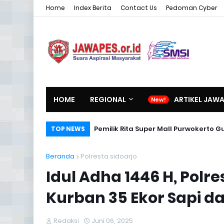
Home
Index Berita
Contact Us
Pedoman Cyber
HOME
REGIONAL
ARTIKEL JAW
Pemilik Rita Super Mall Purwokerto
TOP NEWS
Beranda
Polresta sidoarjo
Idul Adha 1446 H, Polr
Kurban 35 Ekor Sapi d
Redaksi
Juni 06, 2025