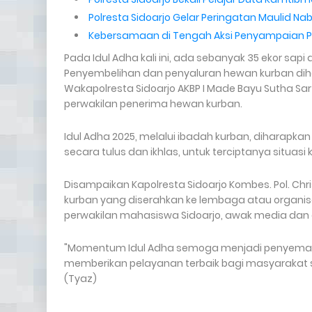
Polresta Sidoarjo Gelar Peringatan Maulid N
Kebersamaan di Tengah Aksi Penyampaian Pe
Pada Idul Adha kali ini, ada sebanyak 35 ekor sapi
Penyembelihan dan penyaluran hewan kurban dihadi
Wakapolresta Sidoarjo AKBP I Made Bayu Sutha Sart
perwakilan penerima hewan kurban.
Idul Adha 2025, melalui ibadah kurban, diharapk
secara tulus dan ikhlas, untuk terciptanya situa
Disampaikan Kapolresta Sidoarjo Kombes. Pol. Ch
kurban yang diserahkan ke lembaga atau organisas
perwakilan mahasiswa Sidoarjo, awak media dan
"Momentum Idul Adha semoga menjadi penyemanga
memberikan pelayanan terbaik bagi masyarakat s
(Tyaz)