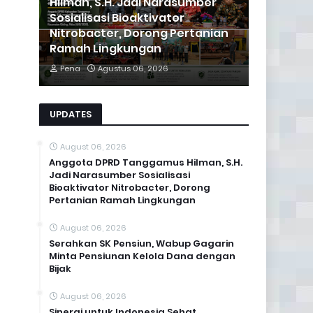
Hilman, S.H. Jadi Narasumber
Sosialisasi Bioaktivator
Nitrobacter, Dorong Pertanian
Ramah Lingkungan
Pena
Agustus 06, 2026
UPDATES
August 06, 2026
Anggota DPRD Tanggamus Hilman, S.H.
Jadi Narasumber Sosialisasi
Bioaktivator Nitrobacter, Dorong
Pertanian Ramah Lingkungan
August 06, 2026
Serahkan SK Pensiun, Wabup Gagarin
Minta Pensiunan Kelola Dana dengan
Bijak
August 06, 2026
Sinergi untuk Indonesia Sehat,