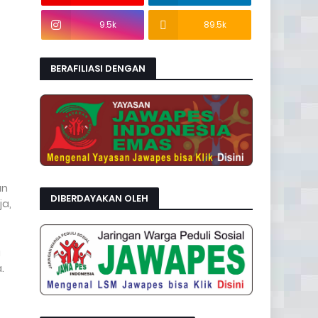
9.5k
89.5k
BERAFILIASI DENGAN
an
DIBERDAYAKAN OLEH
ja,
a
.