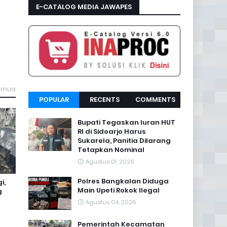
E-CATALOG MEDIA JAWAPES
semua
POPULAR
RECENTS
COMMENTS
Bupati Tegaskan Iuran HUT
RI di Sidoarjo Harus
Sukarela, Panitia Dilarang
Tetapkan Nominal
Agustus 01, 2026
Polres Bangkalan Diduga
i,
Main Upeti Rokok Ilegal
g
Agustus 04, 2026
Pemerintah Kecamatan