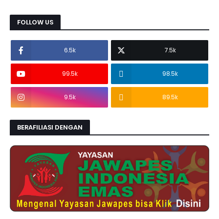
FOLLOW US
6.5k
7.5k
99.5k
98.5k
9.5k
89.5k
BERAFILIASI DENGAN