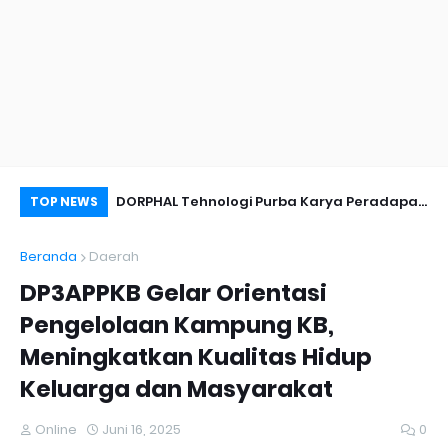
nyambut Anies
DORPHAL Tehnologi Purba Karya Peradapan
Pe
TOP NEWS
LEMURIA Leluhur Nusantara.
Du
Beranda
Daerah
DP3APPKB Gelar Orientasi
Pengelolaan Kampung KB,
Meningkatkan Kualitas Hidup
Keluarga dan Masyarakat
Online
Juni 16, 2025
0