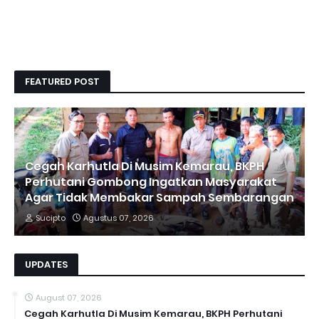
FEATURED POST
Cegah Karhutla Di Musim Kemarau, BKPH
Perhutani Gombong Ingatkan Masyarakat
Agar Tidak Membakar Sampah Sembarangan
Sucipto
Agustus 07, 2026
UPDATES
August 07, 2026
Cegah Karhutla Di Musim Kemarau, BKPH Perhutani