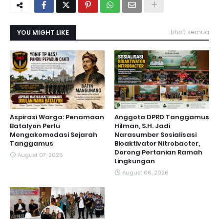
YOU MIGHT LIKE
Lihat semua
Aspirasi Warga: Penamaan
Anggota DPRD Tanggamus
Batalyon Perlu
Hilman, S.H. Jadi
Mengakomodasi Sejarah
Narasumber Sosialisasi
Tanggamus
Bioaktivator Nitrobacter,
Dorong Pertanian Ramah
August 07, 2026
Lingkungan
August 06, 2026