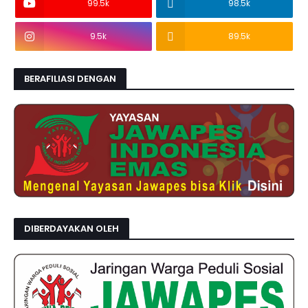
99.5k
98.5k
9.5k
89.5k
BERAFILIASI DENGAN
DIBERDAYAKAN OLEH