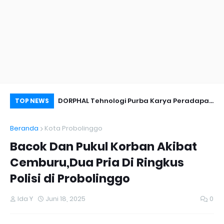
nyambut Anies
DORPHAL Tehnologi Purba Karya Peradapan
Pe
TOP NEWS
LEMURIA Leluhur Nusantara.
Du
Beranda
Kota Probolinggo
Bacok Dan Pukul Korban Akibat
Cemburu,Dua Pria Di Ringkus
Polisi di Probolinggo
Ida Y
Juni 18, 2025
0