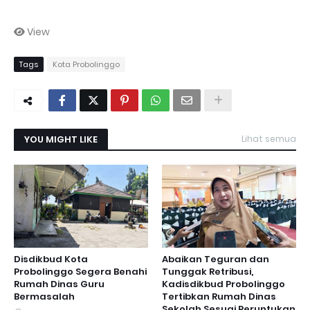
View
Tags
Kota Probolinggo
YOU MIGHT LIKE
Lihat semua
Disdikbud Kota
Abaikan Teguran dan
Probolinggo Segera Benahi
Tunggak Retribusi,
Rumah Dinas Guru
Kadisdikbud Probolinggo
Bermasalah
Tertibkan Rumah Dinas
Sekolah Sesuai Peruntukan