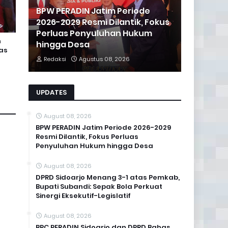
BPW PERADIN Jatim Periode
2026-2029 Resmi Dilantik, Fokus
Perluas Penyuluhan Hukum
n
hingga Desa
as
Redaksi
Agustus 08, 2026
UPDATES
August 08, 2026
BPW PERADIN Jatim Periode 2026-2029
Resmi Dilantik, Fokus Perluas
Penyuluhan Hukum hingga Desa
August 08, 2026
DPRD Sidoarjo Menang 3-1 atas Pemkab,
Bupati Subandi: Sepak Bola Perkuat
Sinergi Eksekutif-Legislatif
August 08, 2026
BPC PERADIN Sidoarjo dan DPRD Bahas