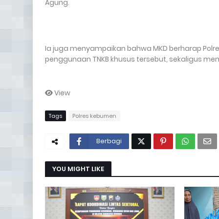
Agung.
Ia juga menyampaikan bahwa MKD berharap Polr
penggunaan TNKB khusus tersebut, sekaligus men
View
Tags
Polres kebumen
Berbagi
YOU MIGHT LIKE