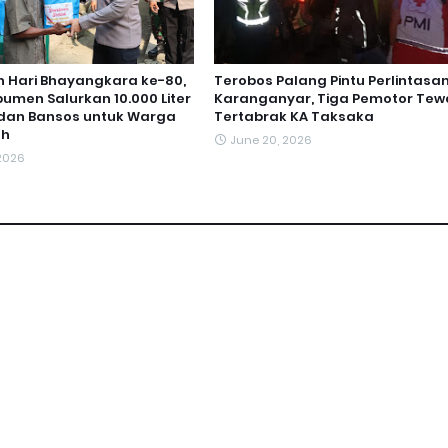
 Hari Bhayangkara ke-80,
Terobos Palang Pintu Perlintasa
bumen Salurkan 10.000 Liter
Karanganyar, Tiga Pemotor Tew
h dan Bansos untuk Warga
Tertabrak KA Taksaka
oh
June 20, 2026
 2026