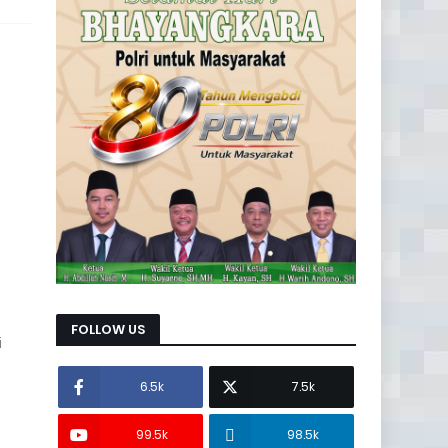
FOLLOW US
i
6.5k
7.5k
99.5k
98.5k