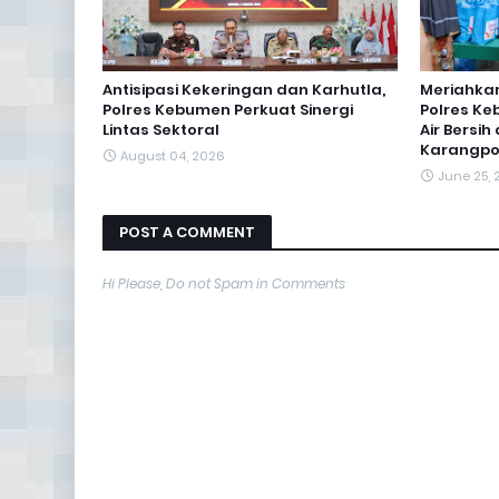
Antisipasi Kekeringan dan Karhutla,
Meriahkan
Polres Kebumen Perkuat Sinergi
Polres Ke
Lintas Sektoral
Air Bersi
Karangp
August 04, 2026
June 25,
POST A COMMENT
Hi Please, Do not Spam in Comments