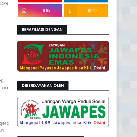
 DPR
9.5k
89.5k
BERAFILIASI DENGAN
R.
DIBERDAYAKAN OLEH
atau
egera
usi