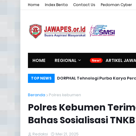
Home
Index Berita
Contact Us
Pedoman Cyber
HOME
REGIONAL
ARTIKEL JAW
DORPHAL Tehnologi Purba Karya Per
TOP NEWS
Beranda
Polres kebumen
Polres Kebumen Terim
Bahas Sosialisasi TNK
Redaksi
Mei 21, 2025