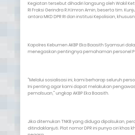
Kegiatan tersebut dihadiri langsung oleh Wakil Ke
RI Fraksi Gerindra R.H.Imron Amin, beserta tim. 
antara MKD DPR RI dan institusi Kepolisian, khusu
Kapolres Kebumen AKBP Eka Baasith Syamsuri d
menegaskan pentingnya pemahaman personel Pol
"Melalui sosialisasi ini, kami berharap seluruh 
Ini penting agar kami dapat melakukan pengawas
pemalsuan," ungkap AKBP Eka Baasith.
Jika ditemukan TNKB yang diduga dipalsukan, pe
ditindaklanjuti. Plat nomor DPR ini punya ciri khas
negara.