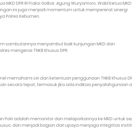
tua MKD DPR RI Fraksi Golkar, Agung Wuryantoro, Wakil Ketua MKD
Kunjungan ini juga menjadi momentum untuk mempererat sinergi
snya Polres Kebumen.
alam sambutannya menyambut baik kunjungan MKD dan
res mengenai TNKB khusus DPR.
personel memahami ciri dan ketentuan penggunaan TNKB Khusus DP
an secara tepat, termasuk jika ada indikasi penyalahgunaan 
ran Polri adalah memonitor dan melaporkannya ke MKD untuk s
 khusus, dan menjadi bagian dari upaya menjaga integritas instit