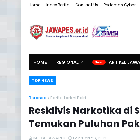
Home
Index Berita
Contact Us
Pedoman Cyber
HOME
REGIONAL
ARTIKEL JAW
TOP NEWS
Beranda
Berita terkini Polri
Residivis Narkotika di 
Temukan Puluhan Pake
MEDIA JAWAPES
Februari 26, 2025