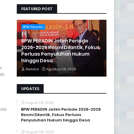
FEATURED POST
BPW Peradin
BPW PERADIN Jatim Periode
2026-2029 Resmi Dilantik, Fokus
Perluas Penyuluhan Hukum
hingga Desa
r.
Redaksi
Agustus 08, 2026
ih
UPDATES
August 08, 2026
asi
BPW PERADIN Jatim Periode 2026-2029
Resmi Dilantik, Fokus Perluas
Penyuluhan Hukum hingga Desa
August 08, 2026