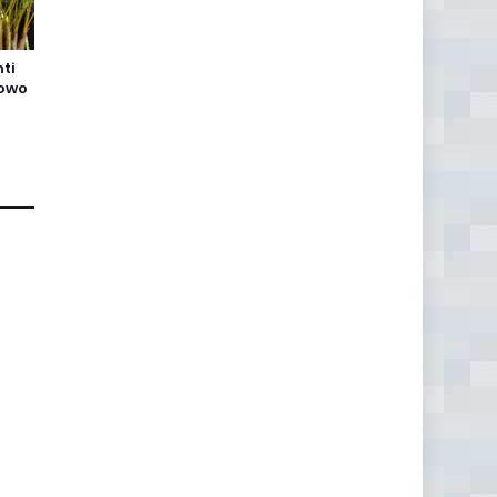
ti
bowo