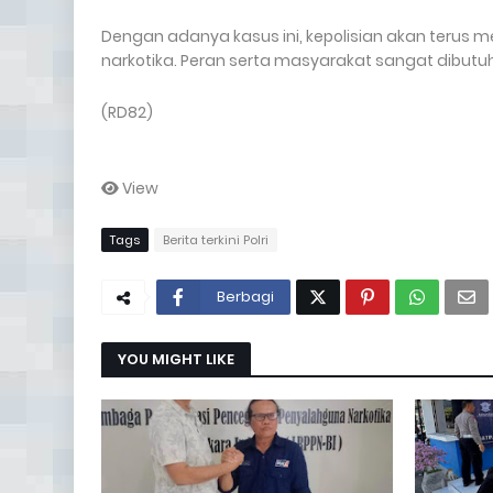
Dengan adanya kasus ini, kepolisian akan terus
narkotika. Peran serta masyarakat sangat dibutu
(RD82)
View
Tags
Berita terkini Polri
Berbagi
YOU MIGHT LIKE