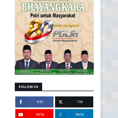
FOLLOW US
6.5k
7.5k
99.5k
98.5k