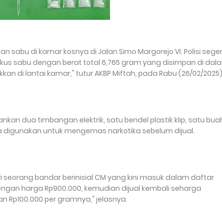
n sabu di kamar kosnya di Jalan Simo Margorejo VI. Polisi sege
us sabu dengan berat total 6,765 gram yang disimpan di dal
an di lantai kamar," tutur AKBP Miftah, pada Rabu (26/02/2025)
nkan dua timbangan elektrik, satu bendel plastik klip, satu bua
ga digunakan untuk mengemas narkotika sebelum dijual.
ri seorang bandar berinisial CM yang kini masuk dalam daftar
dengan harga Rp900.000, kemudian dijual kembali seharga
 Rp100.000 per gramnya," jelasnya.