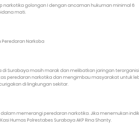
ap narkotika golongan I dengan ancaman hukuman minimal 6
idana mati.
an Peredaran Narkoba
a di Surabaya masih marak dan melibatkan jaringan terorganisi
as peredaran narkotika dan mengimbau masyarakat untuk leb
rigakan di lingkungan sekitar.
 dalam memerangi peredaran narkotika. Jika menemukan indik
 Kasi Humas Polrestabes Surabaya AKP Rina Shanty.