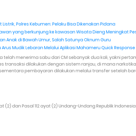
 Listrik, Polres Kebumen: Pelaku Bisa Dikenakan Pidana
awan yang berkunjung ke kawasan Wisata Dieng Meningkat Pe
lan Anak di Bawah Umur, Salah Satunya Oknum Guru
 Arus Mudik Lebaran Melalui Aplikasi Mahameru Quick Response
telah menerima sabu dari CM sebanyak dua kali, yakni pert
s transaksi dilakukan dengan sistem ranjau, di mana narkotik
ti, sementara pembayaran dilakukan melalui transfer setelah ba
at (2) dan Pasal 112 ayat (2) Undang-Undang Republik Indonesia