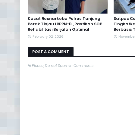
Kasat Resnarkoba Polres Tanjung
Satpas C
Perak Tinjau LRPPN-BI, Pastikan SOP
Tingkatka
Rehabilitasi Berjalan Optimal
Berbasis 
February 02, 2026
November 
POST A COMMENT
Hi Please, Do not Spam in Comments