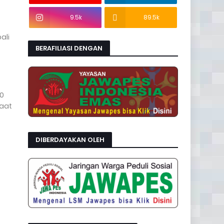
9.5k
89.5k
ali
BERAFILIASI DENGAN
20
Saat
DIBERDAYAKAN OLEH