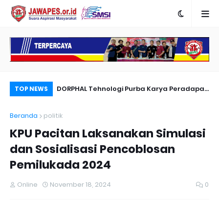
nyambut Anies
DORPHAL Tehnologi Purba Karya Peradapan
Pe
TOP NEWS
LEMURIA Leluhur Nusantara.
Du
Beranda
politik
KPU Pacitan Laksanakan Simulasi
dan Sosialisasi Pencoblosan
Pemilukada 2024
Online
November 18, 2024
0