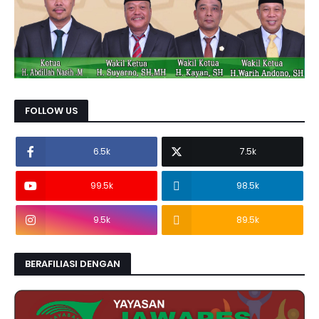
FOLLOW US
6.5k
7.5k
99.5k
98.5k
9.5k
89.5k
BERAFILIASI DENGAN