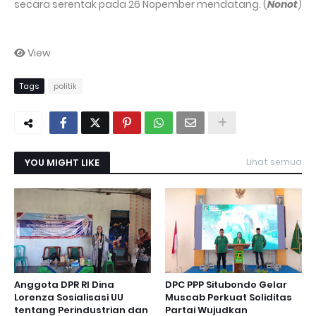
secara serentak pada 26 Nopember mendatang. (
Nonot
)
View
Tags
politik
YOU MIGHT LIKE
Lihat semua
Anggota DPR RI Dina
DPC PPP Situbondo Gelar
Lorenza Sosialisasi UU
Muscab Perkuat Soliditas
tentang Perindustrian dan
Partai Wujudkan