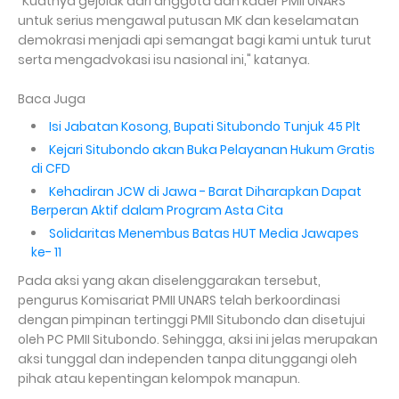
"Kuatnya gejolak dari anggota dan kader PMII UNARS
untuk serius mengawal putusan MK dan keselamatan
demokrasi menjadi api semangat bagi kami untuk turut
serta mengadvokasi isu nasional ini," katanya.
Baca Juga
Isi Jabatan Kosong, Bupati Situbondo Tunjuk 45 Plt
Kejari Situbondo akan Buka Pelayanan Hukum Gratis
di CFD
Kehadiran JCW di Jawa - Barat Diharapkan Dapat
Berperan Aktif dalam Program Asta Cita
Solidaritas Menembus Batas HUT Media Jawapes
ke- 11
Pada aksi yang akan diselenggarakan tersebut,
pengurus Komisariat PMII UNARS telah berkoordinasi
dengan pimpinan tertinggi PMII Situbondo dan disetujui
oleh PC PMII Situbondo. Sehingga, aksi ini jelas merupakan
aksi tunggal dan independen tanpa ditunggangi oleh
pihak atau kepentingan kelompok manapun.