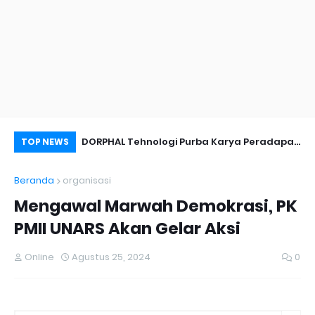
nyambut Anies
DORPHAL Tehnologi Purba Karya Peradapan
Pe
TOP NEWS
LEMURIA Leluhur Nusantara.
Du
Beranda
organisasi
Mengawal Marwah Demokrasi, PK
PMII UNARS Akan Gelar Aksi
Online
Agustus 25, 2024
0