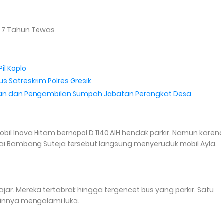
h 7 Tahun Tewas
il Koplo
s Satreskrim Polres Gresik
kan dan Pengambilan Sumpah Jabatan Perangkat Desa
bil Inova Hitam bernopol D 1140 AIH hendak parkir. Namun karen
rai Bambang Suteja tersebut langsung menyeruduk mobil Ayla.
jar. Mereka tertabrak hingga tergencet bus yang parkir. Satu
lainnya mengalami luka.