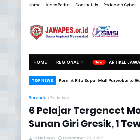
Home
Index Berita
Contact Us
Pedoman Cyber
HOME
REGIONAL
ARTIKEL JAW
Pemilik Rita Super Mall Purwokerto
TOP NEWS
Beranda
Peristiwa
6 Pelajar Tergencet M
Sunan Giri Gresik, 1 Te
Ip Network
Desember 26, 2022