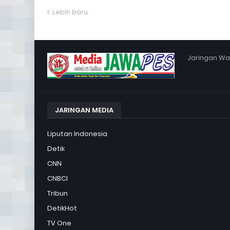
Lebih baru
Jaringan War
JARINGAN MEDIA
Liputan Indonesia
Detik
CNN
CNBCI
Tribun
DetikHot
TV One