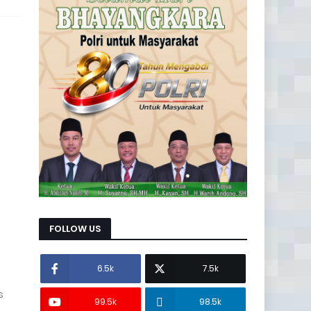
FOLLOW US
6.5k
7.5k
s
99.5k
98.5k