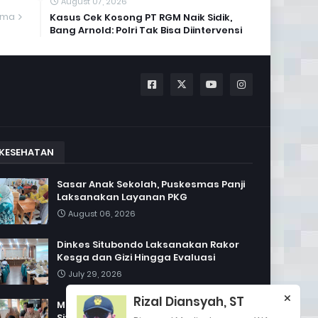
August 07, 2026
ama
Kasus Cek Kosong PT RGM Naik Sidik,
Bang Arnold: Polri Tak Bisa Diintervensi
KESEHATAN
Sasar Anak Sekolah, Puskesmas Panji
Laksanakan Layanan PKG
August 06, 2026
Dinkes Situbondo Laksanakan Rakor
Kesga dan Gizi Hingga Evaluasi
July 29, 2026
Rizal Diansyah, ST
Momen Libur Sekolah, Dinkes
Situbondo Gelar Khitanan Massal