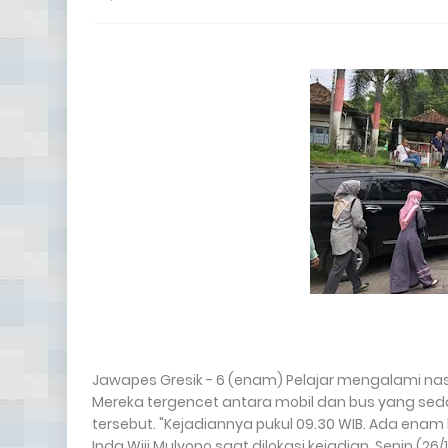
Jawapes Gresik - 6 (enam) Pelajar mengalami nasi
Mereka tergencet antara mobil dan bus yang seda
tersebut. "Kejadiannya pukul 09.30 WIB. Ada enam
Ipda Wiji Mulyono saat dilokasi kejadian, Senin (26/