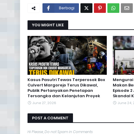
Berbagi
YOU MIGHT LIKE
Kasus Pasutri Tewas Terperosok Box
Mengurai
Culvert Margorejo Terus Dikawal,
Makan Ber
Publik Pertanyakan Penetapan
Episode 2
Tersangka dan Kelanjutan Proyek
Skandal K
June 27, 2026
June 24,
POST A COMMENT
Hi Please, Do not Spam in Comments