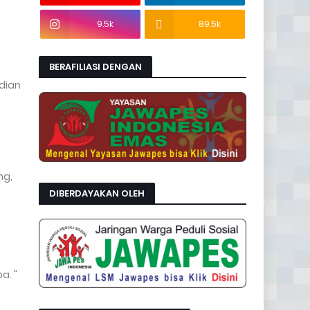
9.5k
89.5k
BERAFILIASI DENGAN
dian
ng,
DIBERDAYAKAN OLEH
a. "