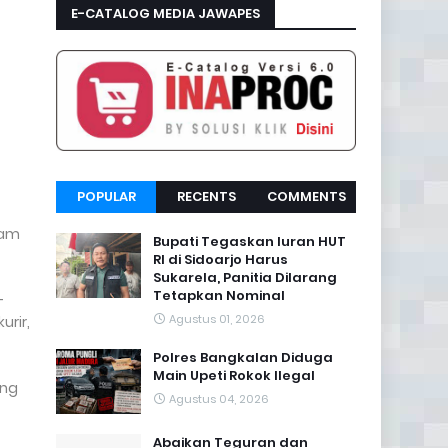
E-CATALOG MEDIA JAWAPES
POPULAR
RECENTS
COMMENTS
lam
Bupati Tegaskan Iuran HUT
RI di Sidoarjo Harus
Sukarela, Panitia Dilarang
Tetapkan Nominal
-
Agustus 01, 2026
urir,
Polres Bangkalan Diduga
Main Upeti Rokok Ilegal
ang
Agustus 04, 2026
Abaikan Teguran dan