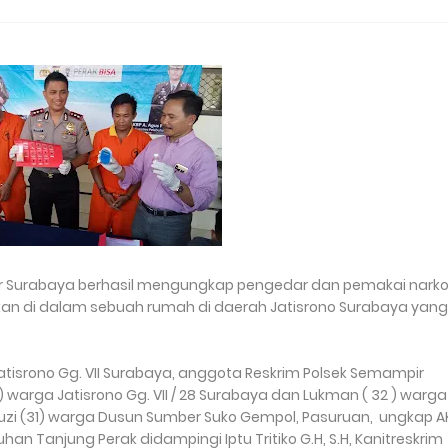
ir Surabaya berhasil mengungkap pengedar dan pemakai nark
kan di dalam sebuah rumah di daerah Jatisrono Surabaya yang
tisrono Gg. VII Surabaya, anggota Reskrim Polsek Semampir
arga Jatisrono Gg. VII / 28 Surabaya dan Lukman ( 32 ) warga
Fauzi (31) warga Dusun Sumber Suko Gempol, Pasuruan, ungkap A
uhan Tanjung Perak didampingi Iptu Tritiko G.H, S.H, Kanitreskrim