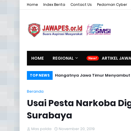
Home
Index Berita
Contact Us
Pedoman Cyber
HOME
REGIONAL
ARTIKEL JAW
Hangatnya Jawa Timur Menyambut 
TOP NEWS
Beranda
Usai Pesta Narkoba D
Surabaya
Mas polda
November 20, 2019