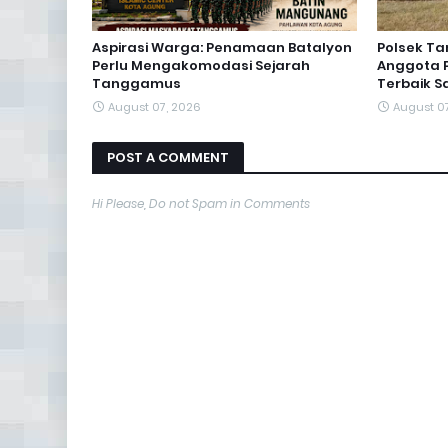
Aspirasi Warga: Penamaan Batalyon
Polsek T
Perlu Mengakomodasi Sejarah
Anggota P
Tanggamus
Terbaik S
August 07, 2026
August 0
POST A COMMENT
Hi Please, Do not Spam in Comments