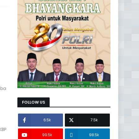
oba
FOLLOW US
6.5k
7.5k
KBP
99.5k
98.5k