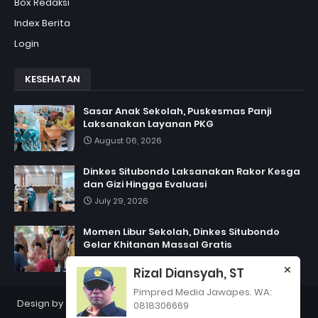
Box Redaksi
Index Berita
Login
KESEHATAN
Sasar Anak Sekolah, Puskesmas Panji
Laksanakan Layanan PKG
August 06, 2026
Dinkes Situbondo Laksanakan Rakor Kesga
dan Gizi Hingga Evaluasi
July 29, 2026
Momen Libur Sekolah, Dinkes Situbondo
Gelar Khitanan Massal Gratis
July 06, 2026
Rizal Diansyah, ST
Pimpred Media Jawapes. WA:
Design by
Jawapes
| Copyright 2012
PT Jawapes Indonesia
0818306669
Semesta