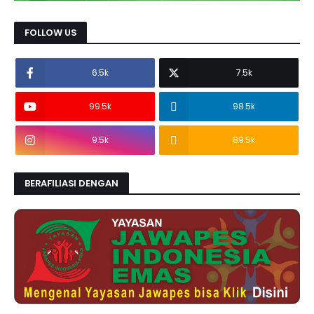
FOLLOW US
6.5k
7.5k
99.5k
98.5k
9.5k
89.5k
BERAFILIASI DENGAN