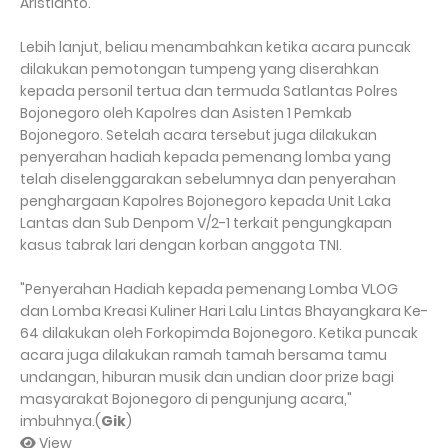
Aristianto.
Lebih lanjut, beliau menambahkan ketika acara puncak
dilakukan pemotongan tumpeng yang diserahkan
kepada personil tertua dan termuda Satlantas Polres
Bojonegoro oleh Kapolres dan Asisten 1 Pemkab
Bojonegoro. Setelah acara tersebut juga dilakukan
penyerahan hadiah kepada pemenang lomba yang
telah diselenggarakan sebelumnya dan penyerahan
penghargaan Kapolres Bojonegoro kepada Unit Laka
Lantas dan Sub Denpom V/2-1 terkait pengungkapan
kasus tabrak lari dengan korban anggota TNI.
"Penyerahan Hadiah kepada pemenang Lomba VLOG
dan Lomba Kreasi Kuliner Hari Lalu Lintas Bhayangkara Ke-
64 dilakukan oleh Forkopimda Bojonegoro. Ketika puncak
acara juga dilakukan ramah tamah bersama tamu
undangan, hiburan musik dan undian door prize bagi
masyarakat Bojonegoro di pengunjung acara,"
imbuhnya.(
Gik
)
View