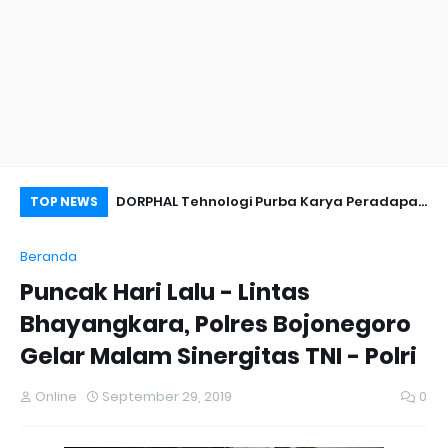
nyambut Anies
DORPHAL Tehnologi Purba Karya Peradapan
Pe
TOP NEWS
LEMURIA Leluhur Nusantara.
Du
Beranda
Puncak Hari Lalu - Lintas
Bhayangkara, Polres Bojonegoro
Gelar Malam Sinergitas TNI - Polri
Online
September 29, 2019
0