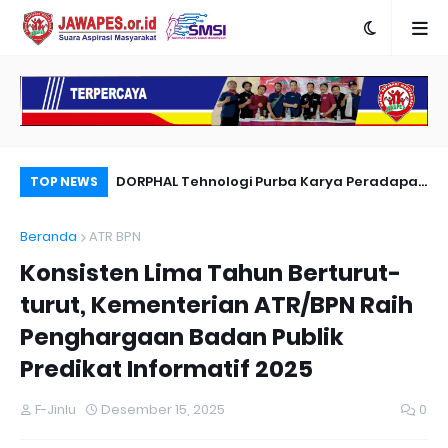
nyambut Anies
DORPHAL Tehnologi Purba Karya Peradapan
Pe
TOP NEWS
LEMURIA Leluhur Nusantara.
Du
Beranda
ATR BPN
Konsisten Lima Tahun Berturut-
turut, Kementerian ATR/BPN Raih
Penghargaan Badan Publik
Predikat Informatif 2025
F-Jinlu
Desember 15, 2025
0