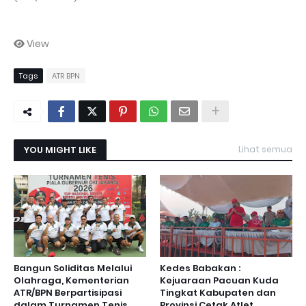
View
Tags
ATR BPN
YOU MIGHT LIKE
Lihat semua
Bangun Soliditas Melalui
Kedes Babakan :
Olahraga, Kementerian
Kejuaraan Pacuan Kuda
ATR/BPN Berpartisipasi
Tingkat Kabupaten dan
dalam Turnamen Tenis
Provinsi Cetak Atlet