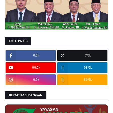
FOLLOW US
6.5k
7.5k
99.5k
98.5k
9.5k
89.5k
BERAFILIASI DENGAN