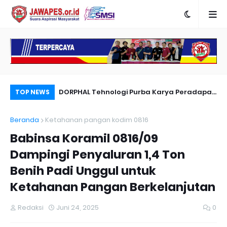
nyambut Anies
DORPHAL Tehnologi Purba Karya Peradapan
Pe
TOP NEWS
LEMURIA Leluhur Nusantara.
Du
Beranda
Ketahanan pangan kodim 0816
Babinsa Koramil 0816/09
Dampingi Penyaluran 1,4 Ton
Benih Padi Unggul untuk
Ketahanan Pangan Berkelanjutan
Redaksi
Juni 24, 2025
0