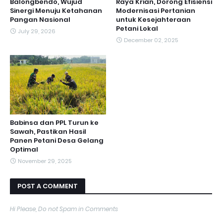
Balongbendo, Wujud
Raya Krian, Dorong Efisiensi
Sinergi Menuju Ketahanan
Modernisasi Pertanian
Pangan Nasional
untuk Kesejahteraan
Petani Lokal
July 29, 2026
December 02, 2025
Babinsa dan PPL Turun ke
Sawah, Pastikan Hasil
Panen Petani Desa Gelang
Optimal
November 29, 2025
POST A COMMENT
Hi Please, Do not Spam in Comments