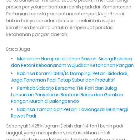
Sertu Gunawan Winarko, secara proaktif mendampingi
proses penyaluran bantuan benih padi dari Kementerian
Pertanian kepada para petani setempat. Kegiatan ini
bukan hanya sekadar distribusi, melainkan wujud
komitmen bersama untuk memperkuat pondasi
ketahanan pangan daerah.
Baca Juga
Menanam Harapan di Lahan Sawah, Sinergi Babinsa
dan Petani Keboananom Wujudkan Ketahanan Pangan
Babinsa Koramil 0816/14 Dampingi Petani Sidodadi,
Jaga Tanaman Padi Tetap Subur dan Produktif
Pemkab Sidoarjo Bersama TNI-Polri dan Bulog
Luncurkan Penyaluran Bantuan Beras dan Gerakan
Pangan Murah di Balongbendo
Babinsa Taman dan Petani Tawangsari Bersinergi
Rawat Padi
Sebanyak 1.425 kilogram (lebih dari 1,4 ton) benih padi
unggul, yang merupakan varietas pilihan untuk
meningkatkan produktivitas, telah diserahkan secara