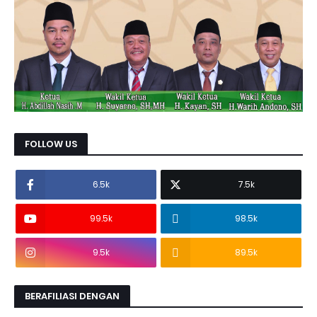
FOLLOW US
6.5k
7.5k
99.5k
98.5k
9.5k
89.5k
BERAFILIASI DENGAN