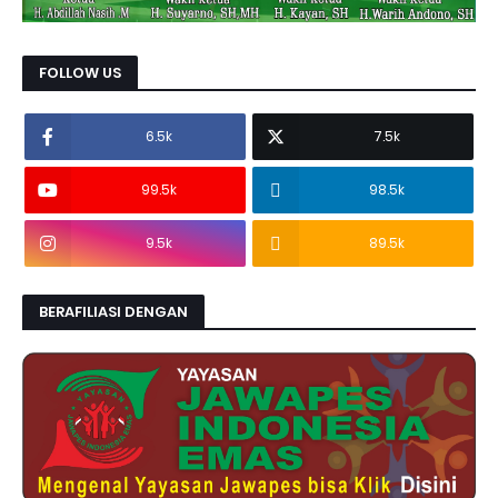
FOLLOW US
6.5k
7.5k
99.5k
98.5k
9.5k
89.5k
BERAFILIASI DENGAN