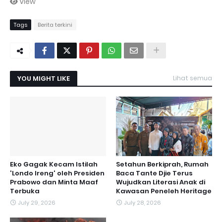
View
Tags
Berita terkini
YOU MIGHT LIKE
Lihat semua
Eko Gagak Kecam Istilah
Setahun Berkiprah, Rumah
'Londo Ireng' oleh Presiden
Baca Tante Djie Terus
Prabowo dan Minta Maaf
Wujudkan Literasi Anak di
Terbuka
Kawasan Peneleh Heritage
July 29, 2026
July 28, 2026