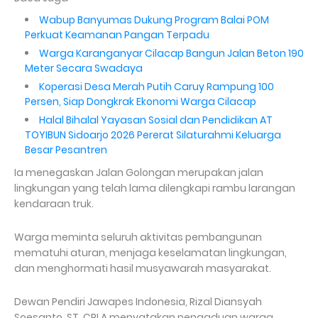
Wabup Banyumas Dukung Program Balai POM
Perkuat Keamanan Pangan Terpadu
Warga Karanganyar Cilacap Bangun Jalan Beton 190
Meter Secara Swadaya
Koperasi Desa Merah Putih Caruy Rampung 100
Persen, Siap Dongkrak Ekonomi Warga Cilacap
Halal Bihalal Yayasan Sosial dan Pendidikan AT
TOYIBUN Sidoarjo 2026 Pererat Silaturahmi Keluarga
Besar Pesantren
Ia menegaskan Jalan Golongan merupakan jalan
lingkungan yang telah lama dilengkapi rambu larangan
kendaraan truk.
Warga meminta seluruh aktivitas pembangunan
mematuhi aturan, menjaga keselamatan lingkungan,
dan menghormati hasil musyawarah masyarakat.
Dewan Pendiri Jawapes Indonesia, Rizal Diansyah
Soesanto, ST, CPLA menyatakan pengaduan warga