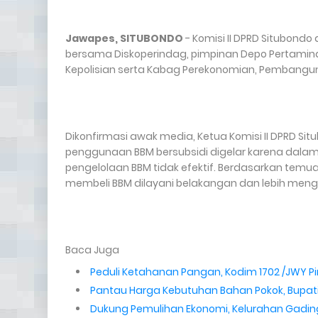
Jawapes, SITUBONDO
- Komisi II DPRD Situbondo
bersama Diskoperindag, pimpinan Depo Pertamin
Kepolisian serta Kabag Perekonomian, Pembanguna
Dikonfirmasi awak media, Ketua Komisi II DPRD Sit
penggunaan BBM bersubsidi digelar karena dalam
pengelolaan BBM tidak efektif. Berdasarkan temua
membeli BBM dilayani belakangan dan lebih me
Baca Juga
Peduli Ketahanan Pangan, Kodim 1702 /JWY
Pantau Harga Kebutuhan Bahan Pokok, Bupati
Dukung Pemulihan Ekonomi, Kelurahan Gadin