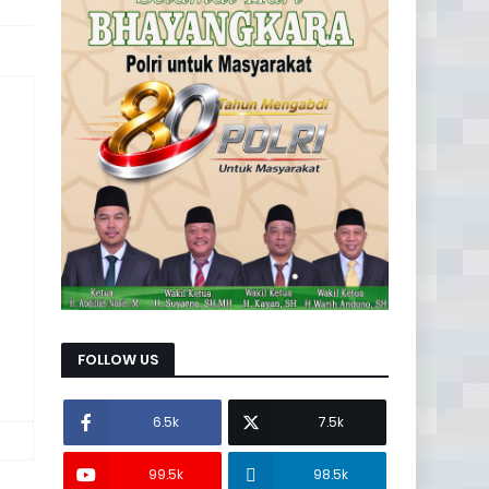
FOLLOW US
6.5k
7.5k
99.5k
98.5k