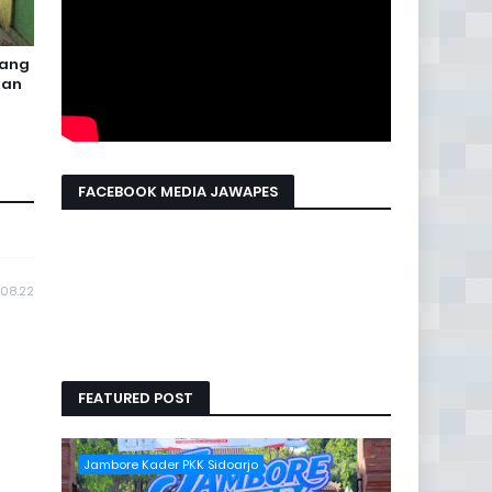
lang
kan
FACEBOOK MEDIA JAWAPES
 08.22
FEATURED POST
Jambore Kader PKK Sidoarjo