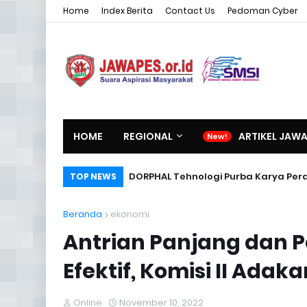
Home
Index Berita
Contact Us
Pedoman Cyber
HOME
REGIONAL
ARTIKEL JAW
DORPHAL Tehnologi Purba Karya Per
TOP NEWS
Beranda
ekonomi
Antrian Panjang dan P
Efektif, Komisi II Adak
Online
November 10, 2022