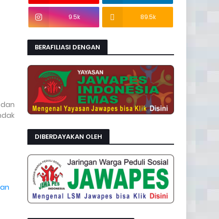
9.5k
89.5k
BERAFILIASI DENGAN
 dan
endak
DIBERDAYAKAN OLEH
lan