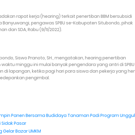
 adakan rapat kerja (hearing) terkait penertiban BBM bersubsidi
a Banyuwangi, pengawas SPBU se-Kabupaten Situbondo, pihak
n dan SDA, Rabu (9/11/2022).
ubondo, Siswo Pranoto, SH., mengatakan, hearing penertiban
 waktu minggu ini mulai banyak pengendara yang antri di SPBU
n di lapangan, ketika pagi hari para siswa dan pekerja yang h
ngedepankan pengimbal.
 Pimpin Panen Bersama Budidaya Tanaman Padi Program Unggu
 Sidak Pasar
g Gelar Bazar UMKM