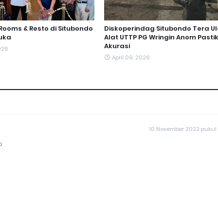
Rooms & Resto di Situbondo
Diskoperindag Situbondo Tera U
uka
Alat UTTP PG Wringin Anom Pasti
Akurasi
026
April 09, 2026
10 November 2022 pukul
o