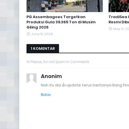
PG Assembagoes Targetkan
TradiSea 
Produksi Gula 39.365 Ton di Musim
Resmi Dib
Giling 2026
May 13, 2
June 15, 2026
1 KOMENTAR
Hi Please, Do not Spam in Comments
Anonim
Nah itu dia 👍 update terus beritanya Bang Fin
Balas