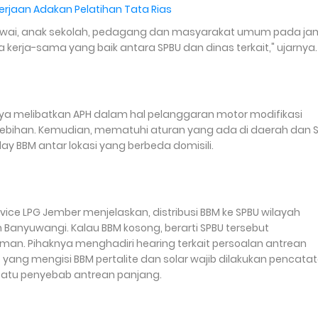
erjaan Adakan Pelatihan Tata Rias
awai, anak sekolah, pedagang dan masyarakat umum pada ja
 kerja-sama yang baik antara SPBU dan dinas terkait," ujarnya.
nya melibatkan APH dalam hal pelanggaran motor modifikasi
rlebihan. Kemudian, mematuhi aturan yang ada di daerah dan 
ay BBM antar lokasi yang berbeda domisili.
ervice LPG Jember menjelaskan, distribusi BBM ke SPBU wilayah
 Banyuwangi. Kalau BBM kosong, berarti SPBU tersebut
an. Pihaknya menghadiri hearing terkait persoalan antrean
yang mengisi BBM pertalite dan solar wajib dilakukan pencata
 satu penyebab antrean panjang.